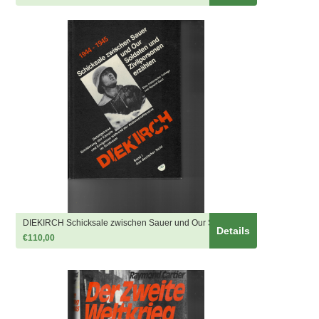
DIEKIRCH Schicksale zwischen Sauer und Our Soldaten und
Details
Zivilpersonen erzählen
€110,00