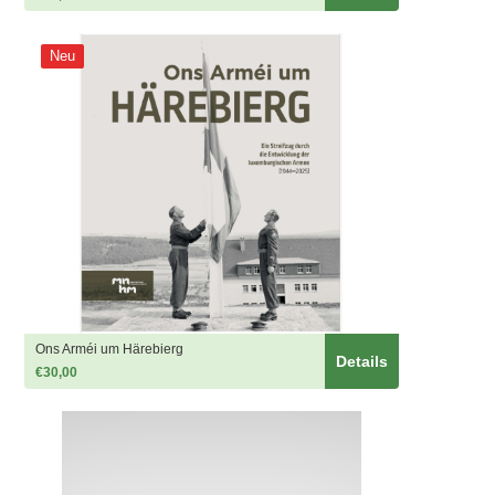
Neu
Ons Arméi um Härebierg
Details
€30,00