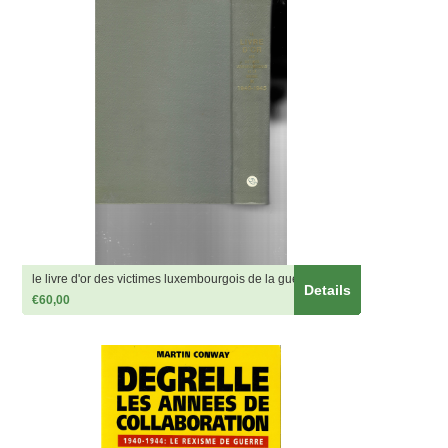
le livre d'or des victimes luxembourgois de la guerre de 1940-
Details
1945
€60,00