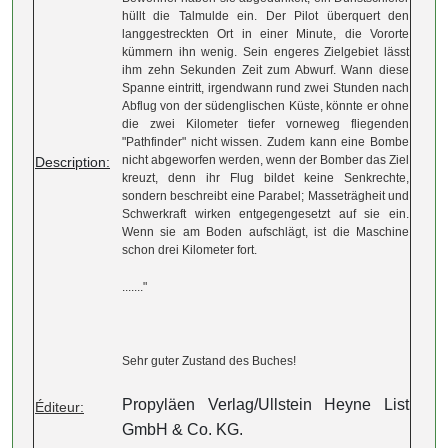
hüllt die Talmulde ein. Der Pilot überquert den
langgestreckten Ort in einer Minute, die Vororte
kümmern ihn wenig. Sein engeres Zielgebiet lässt
ihm zehn Sekunden Zeit zum Abwurf. Wann diese
Spanne eintritt, irgendwann rund zwei Stunden nach
Abflug von der südenglischen Küste, könnte er ohne
die zwei Kilometer tiefer vorneweg fliegenden
"Pathfinder" nicht wissen. Zudem kann eine Bombe
nicht abgeworfen werden, wenn der Bomber das Ziel
Description:
kreuzt, denn ihr Flug bildet keine Senkrechte,
sondern beschreibt eine Parabel; Masseträgheit und
Schwerkraft wirken entgegengesetzt auf sie ein.
Wenn sie am Boden aufschlägt, ist die Maschine
schon drei Kilometer fort.
......."
Sehr guter Zustand des Buches!
Propyläen Verlag/Ullstein Heyne List
Éditeur:
GmbH & Co. KG.