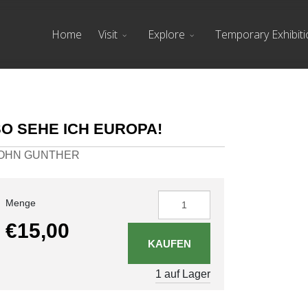
Home
Visit
Explore
Temporary Exhibit
SO SEHE ICH EUROPA!
OHN GUNTHER
Menge
€15,00
1 auf Lager