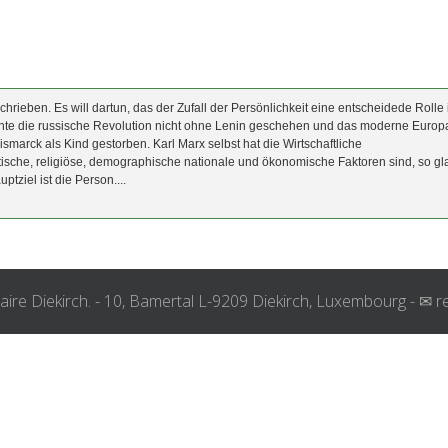
rieben. Es will dartun, das der Zufall der Persönlichkeit eine entscheidede Rolle 
nnte die russische Revolution nicht ohne Lenin geschehen und das moderne Europ
marck als Kind gestorben. Karl Marx selbst hat die Wirtschaftliche
itische, religiöse, demographische nationale und ökonomische Faktoren sind, so g
tziel ist die Person....
taire Diekirch. - 10, Bamertal L-9209 Diekirch, Luxembourg - ✉