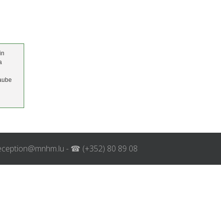
in
a
laube
 reception@mnhm.lu - ☎ (+352) 80 89 08